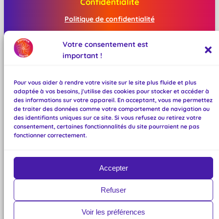
Confidentialité
Politique de confidentialité
Mentions légales
Votre consentement est
important !
Réseaux sociaux
Facebook
Pour vous aider à rendre votre visite sur le site plus fluide et plus
Instagram
adaptée à vos besoins, j'utilise des cookies pour stocker et accéder à
Mastodon
des informations sur votre appareil. En acceptant, vous me permettez
TikTok
de traiter des données comme votre comportement de navigation ou
des identifiants uniques sur ce site. Si vous refusez ou retirez votre
Bluesky
consentement, certaines fonctionnalités du site pourraient ne pas
BeReal
fonctionner correctement.
Linktree
Accepter
Refuser
©
2026
Florence Harris. Tous droits
Voir les préférences