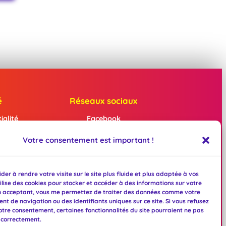
é
Réseaux sociaux
ialité
Facebook
Instagram
es
Votre consentement est important !
Mastodon
TikTok
Bluesky
BeReal
der à rendre votre visite sur le site plus fluide et plus adaptée à vos
tilise des cookies pour stocker et accéder à des informations sur votre
Linktree
n acceptant, vous me permettez de traiter des données comme votre
t de navigation ou des identifiants uniques sur ce site. Si vous refusez
votre consentement, certaines fonctionnalités du site pourraient ne pas
 correctement.