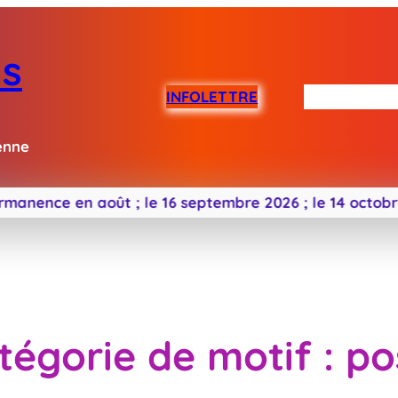
is
INFOLETTRE
Me connaîtr
enne
nce en août ;
le 16 septembre 2026 ;
le 14 octobre 202
tégorie de motif :
po