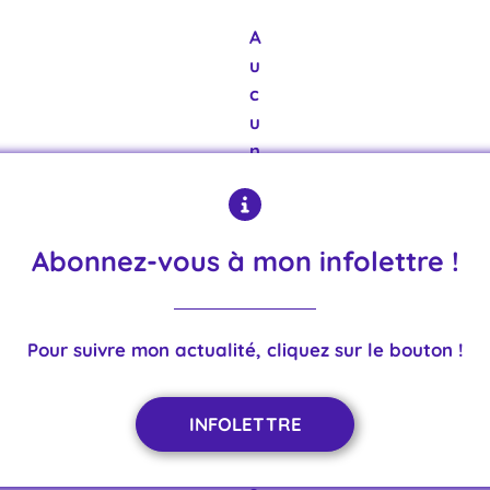
A
u
c
u
n
r
é
s
Abonnez-vous à mon infolettre !
u
l
t
Pour suivre mon actualité, cliquez sur le bouton !
a
t
,
INFOLETTRE
d
é