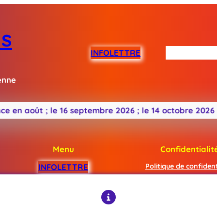
is
INFOLETTRE
Me connaîtr
enne
 août ;
le 16 septembre 2026 ;
le 14 octobre 2026 ;
le 
Menu
Confidentialit
INFOLETTRE
Politique de confident
Me connaître
Mentions légal
Mon mandat
Me rencontrer
Me contacter