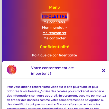
Menu
INFOLETTRE
Me connaître
Mon mandat
Me rencontrer
Me contacter
Confidentialité
Politique de confidentialité
Mentions légales
Votre consentement est
important !
Réseaux sociaux
Facebook
Pour vous aider à rendre votre visite sur le site plus fluide et plus
Instagram
adaptée à vos besoins, j'utilise des cookies pour stocker et accéder à
Mastodon
des informations sur votre appareil. En acceptant, vous me permettez
TikTok
de traiter des données comme votre comportement de navigation ou
des identifiants uniques sur ce site. Si vous refusez ou retirez votre
Bluesky
consentement, certaines fonctionnalités du site pourraient ne pas