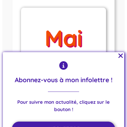
Abonnez-vous à mon infolettre !
INFOLETTRE 05-2025
Un budget départemental irresponsable et
violent
Pour suivre mon actualité, cliquez sur le
14 mai 2025
bouton !