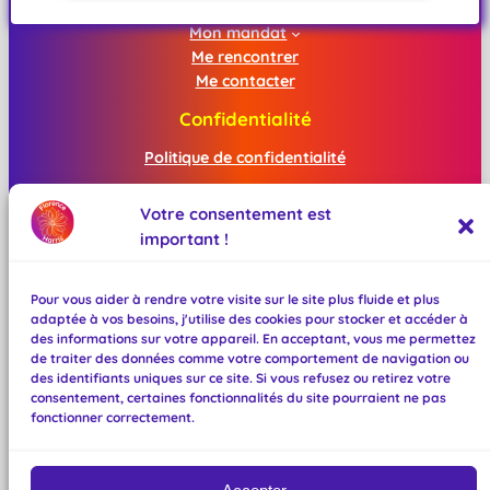
Me connaître
Mon mandat
Me rencontrer
Me contacter
Confidentialité
Politique de confidentialité
Mentions légales
Votre consentement est
important !
Réseaux sociaux
Facebook
Pour vous aider à rendre votre visite sur le site plus fluide et plus
Instagram
adaptée à vos besoins, j'utilise des cookies pour stocker et accéder à
Mastodon
des informations sur votre appareil. En acceptant, vous me permettez
TikTok
de traiter des données comme votre comportement de navigation ou
des identifiants uniques sur ce site. Si vous refusez ou retirez votre
Bluesky
consentement, certaines fonctionnalités du site pourraient ne pas
BeReal
fonctionner correctement.
Linktree