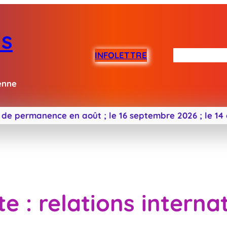
is
INFOLETTRE
Me connaîtr
enne
ermanence en août ;
le 16 septembre 2026 ;
le 14 octo
te :
relations interna