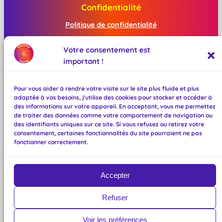
Confidentialité
Politique de confidentialité
Mentions légales
Votre consentement est
important !
Réseaux sociaux
Facebook
Pour vous aider à rendre votre visite sur le site plus fluide et plus
Instagram
adaptée à vos besoins, j'utilise des cookies pour stocker et accéder à
Mastodon
des informations sur votre appareil. En acceptant, vous me permettez
TikTok
de traiter des données comme votre comportement de navigation ou
des identifiants uniques sur ce site. Si vous refusez ou retirez votre
Bluesky
consentement, certaines fonctionnalités du site pourraient ne pas
BeReal
fonctionner correctement.
Linktree
Accepter
Refuser
©
2026
Florence Harris. Tous droits
Voir les préférences