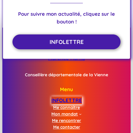
DOB 2025
Ne nous leurrons pas : ce n’est pas avec une
Pour suivre mon actualité, cliquez sur le
opposition composée de seulement quatre élu∙es
bouton !
que nous pouvons…
INFOLETTRE
Florence Harris
Conseillère départementale de la Vienne
Menu
INFOLETTRE
Me connaître
Mon mandat
Me rencontrer
Me contacter