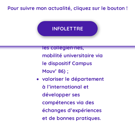
internationaux) ;
Pour suivre mon actualité, cliquez sur le bouton !
favoriser le
renforcement d’une
conscience européenne
INFOLETTRE
et internationale
(échanges scolaires pour
les collégien·nes,
mobilité universitaire via
le dispositif Campus
Mouv’ 86) ;
valoriser le département
à l’international et
développer ses
compétences via des
échanges d’expériences
et de bonnes pratiques.