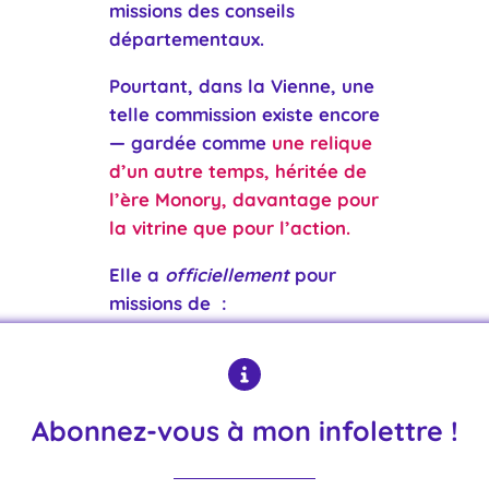
missions des conseils
départementaux.
Pourtant, dans la Vienne, une
telle commission existe encore
—
gardée comme
une relique
d’un autre temps, héritée de
l’ère Monory, davantage pour
la vitrine que pour l’action.
Elle a
officiellement
pour
missions de :
soutenir des actions de
coopération solidaire et
partenariale (jumelages
Abonnez-vous à mon infolettre !
avec le Burkina Faso,
projets associatifs