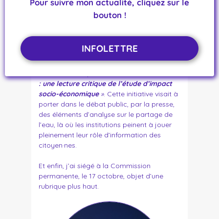
Pour suivre mon actualité, cliquez sur le
persistante
sur un enjeu pourtant central
pour l’avenir de l’eau dans notre territoire.
bouton !
Dans ce contexte de silence institutionnel,
ce sont les collectifs citoyens qui prennent
le relais pour informer.
INFOLETTRE
Le 29 octobre, le collectif
Bassines non
merci (BNM)
a ainsi organisé une
conférence de presse intitulée
«
HMUC Clain
: une lecture critique de l’étude d’impact
socio-économique
»
. Cette initiative visait à
porter dans le débat public, par la presse,
des éléments d’analyse sur le partage de
l’eau, là où les institutions peinent à jouer
pleinement leur rôle d’information des
citoyen·nes.
Et enfin, j’ai siégé à la Commission
permanente, le 17 octobre, objet d’une
rubrique plus haut.