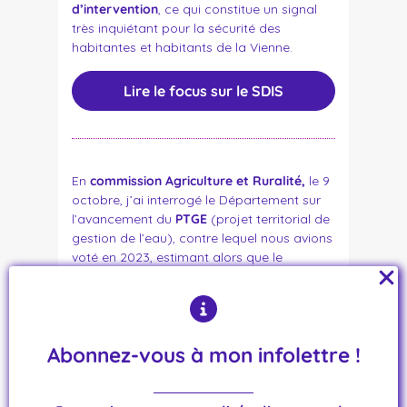
d’intervention
, ce qui constitue un signal
très inquiétant pour la sécurité des
habitantes et habitants de la Vienne.
Lire le focus sur le SDIS
En
commission Agriculture et Ruralité,
le 9
octobre, j’ai interrogé le Département sur
l’avancement du
PTGE
(projet territorial de
gestion de l’eau), contre lequel nous avions
voté en 2023, estimant alors que le
Département n’était pas compétent pour
porter un tel projet.
La réponse
apportée
s’est limitée
à des
éléments de calendrier, sans aucune
Abonnez-vous à mon infolettre !
information sur la nature des échanges en
cours ni sur les positions défendues.
Cette
manière de répondre illustre une
opacité