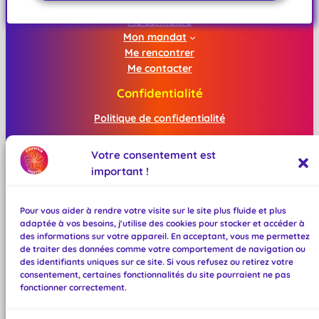
INFOLETTRE
Me connaître
Mon mandat
Me rencontrer
Me contacter
Confidentialité
Politique de confidentialité
Mentions légales
Votre consentement est
important !
Réseaux sociaux
Facebook
Pour vous aider à rendre votre visite sur le site plus fluide et plus
Instagram
adaptée à vos besoins, j'utilise des cookies pour stocker et accéder à
Mastodon
des informations sur votre appareil. En acceptant, vous me permettez
TikTok
de traiter des données comme votre comportement de navigation ou
des identifiants uniques sur ce site. Si vous refusez ou retirez votre
Bluesky
consentement, certaines fonctionnalités du site pourraient ne pas
BeReal
fonctionner correctement.
Linktree