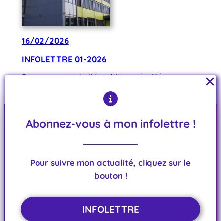
16/02/2026
INFOLETTRE 01-2026
Transparence, priorités publiques, égalité
territoriale : ce que révèlent les choix
départementaux
Abonnez-vous à mon infolettre !
Florence Harris
Pour suivre mon actualité, cliquez sur le
bouton !
Conseillère départementale de la Vienne
Menu
INFOLETTRE